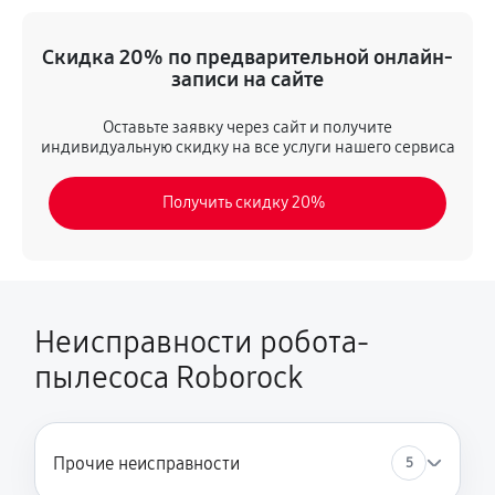
Устранение ошибок
Скидка 20% по предварительной онлайн-
2300 руб
60 минут
записи на сайте
Замена дисплея
Оставьте заявку через сайт и получите
индивидуальную скидку на все услуги нашего сервиса
2300 руб
60 минут
Получить скидку 20%
Замена фильтра
350 руб
60 минут
Ремонт корпуса
1730 руб
60 минут
Неисправности робота-
пылесоса Roborock
Замена электронного модуля
1150 руб
30 минут
Чистка/восстановление контактов
Прочие неисправности
5
350 руб
6 минут