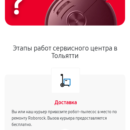
?
Калибровка
580 руб
60 минут
Замена датчиков
1150 руб
60 минут
Этапы работ сервисного центра в
Тольятти
Ремонт двигателя
980 руб
60 минут
Замена камеры позиционирования
690 руб
60 минут
Ремонт базы
Доставка
860 руб
30 минут
Вы или наш курьер привозите робот-пылесос в место по
ремонту Roborock. Вызов курьера предоставляется
Ремонт блока питания
бесплатно.