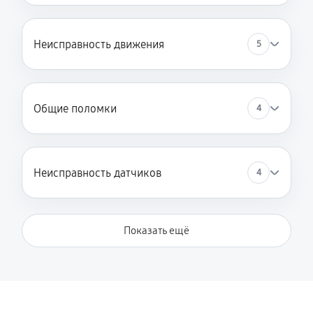
Замена шнура/кабеля
Неисправность движения
5
400 руб
60 минут
Чистка электрической части
690 руб
60 минут
Общие поломки
4
Чистка механизмов от пыли
350 руб
60 минут
Неисправность датчиков
4
Сборка более мощного аккумулятора
2070 руб
60 минут
Показать ещё
Ремонт электронного модуля
1150 руб
30 минут
Ремонт электрических цепей