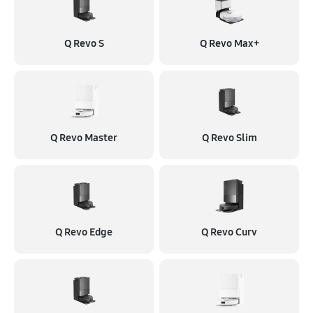
Замена аккумулятора
350 руб
60 минут
Q Revo S
Q Revo Max+
Ремонт цепи питания
580 руб
60 минут
Замена материнской платы
460 руб
60 минут
Q Revo Master
Q Revo Slim
Профилактическая чистка
580 руб
60 минут
Ремонт материнской платы
Q Revo Edge
Q Revo Curv
920 руб
60 минут
Очистка датчиков
750 руб
60 минут